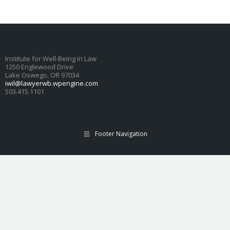
Institute for Well-Being in Law
1250 Englewood Drive
Lake Oswego, OR 97034
iwil@lawyerwb.wpengine.com
503.415.1101
Footer Navigation